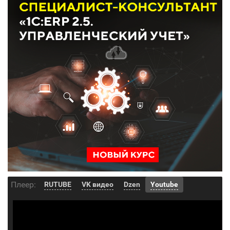
Плеер:
RUTUBE
VK видео
Dzen
Youtube