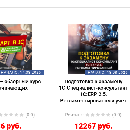
ХИТ!
Н
НАЧАЛО:
18.08.2026
НАЧАЛО:
18.
дготовка к экзамену
Электронные перевоз
пециалист-консультант
документы в 1С: от те
1С:ERP 2.5.
практике
ламентированный учет
йтинг
:
(0.0)
Рейтинг
:
(
12267 руб.
2210 руб.