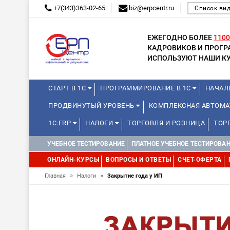
+7(343)363-02-65
biz@erpcentr.ru
Список ви
ЕЖЕГОДНО БОЛЕЕ
1100
КАДРОВИКОВ И ПРОГ
ИСПОЛЬЗУЮТ НАШИ КУ
СТАРТ В 1С
ПРОГРАММИРОВАНИЕ В 1С
НАЧАЛ
ПРОДВИНУТЫЙ УРОВЕНЬ
КОМПЛЕКСНАЯ АВТОМ
1С:ERP
НАЛОГИ
ТОРГОВЛЯ И РОЗНИЦА
ТОР
КУРСЫ ДЛЯ ПРЕПОДАВАТЕЛЕЙ ШКОЛЬНЫХ КУРСОВ
УЧЕБНОЕ ТЕСТИРОВАНИЕ
ПЛАТНОЕ УЧЕБНОЕ ТЕСТИРОВА
МИНИ-КУРСЫ (ПРОФЕССИОНАЛЬНЫЕ ПРОБЫ) 4-6 ЧАСО
ОНЛАЙН-КУРСЫ
ВОПРОСЫ И ОТВЕТЫ
СЧЕТ-ОФЕРТА
»
»
Главная
Налоги
Закрытие года у ИП