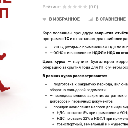
Рейтинг
:
(0.0)
В ИЗБРАННОЕ
В СРАВНЕНИЕ
Курс посвящён процедуре
закрытия отчётн
программе
1С
и охватывает два наиболее р
—
УСН «Доходы» с применением НДС по льг
—
ОСНО с исчислением
НДФЛ и НДС по став
Цель курса
— научить бухгалтеров корре
операцию закрытия года для ИП с учётом о
В рамках курса рассматриваются:
—
подготовка к закрытию периода, включа
оборотно-сальдовой ведомости;
—
последовательное закрытие затратных счет
договоров и первичных документов;
—
порядок начисления налогов для индиви
НДС по ставке 5% при применении УСН;
НДС по ставке 22% и НДФЛ при примен
транспортный, земельный и имуществе