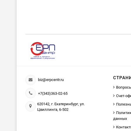
СТРАН
biz@erpcentr.ru
Вопросы
+7(343)363-02-65
Счет-оф
620142, г. Екатеринбург, ул.
Полезн
Цвиллинга, 6-502
Политик
данных
Контак