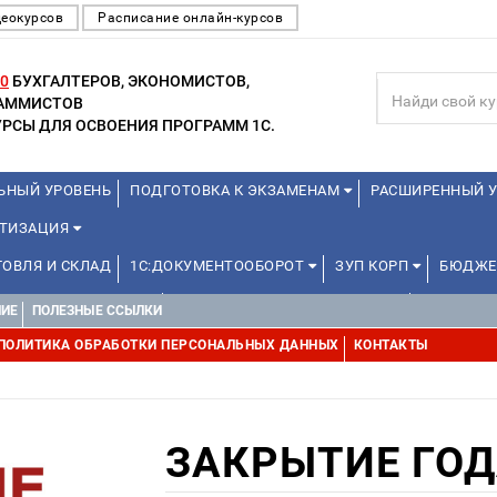
деокурсов
Расписание онлайн-курсов
0
БУХГАЛТЕРОВ, ЭКОНОМИСТОВ,
РАММИСТОВ
РСЫ ДЛЯ ОСВОЕНИЯ ПРОГРАММ 1С.
ЬНЫЙ УРОВЕНЬ
ПОДГОТОВКА К ЭКЗАМЕНАМ
РАСШИРЕННЫЙ У
АТИЗАЦИЯ
ГОВЛЯ И СКЛАД
1С:ДОКУМЕНТООБОРОТ
ЗУП КОРП
БЮДЖЕ
ДЛЯ ШКОЛЬНИКОВ
1С:УПРАВЛЕНИЕ ХОЛДИНГОМ
УПРАВЛЕН
НИЕ
ПОЛЕЗНЫЕ ССЫЛКИ
В ОТ 12 ЛЕТ
ДРУГИЕ
ПОЛИТИКА ОБРАБОТКИ ПЕРСОНАЛЬНЫХ ДАННЫХ
КОНТАКТЫ
ЗАКРЫТИЕ ГОД